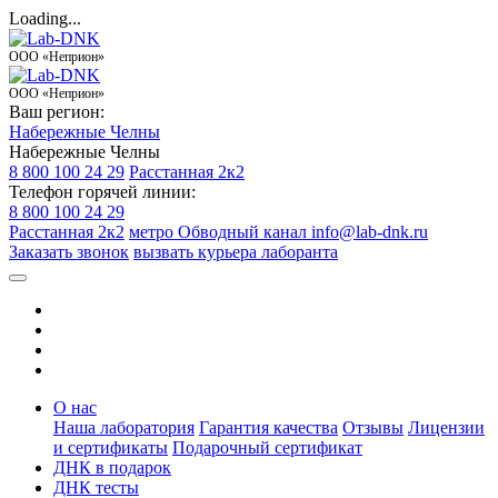
Loading...
ООО «Неприон»
ООО «Неприон»
Ваш регион:
Набережные Челны
Набережные Челны
8 800 100 24 29
Расстанная 2к2
Телефон горячей линии:
8 800 100 24 29
Расстанная 2к2
метро Обводный канал
info@lab-dnk.ru
Заказать звонок
вызвать курьера лаборанта
О нас
Наша лаборатория
Гарантия качества
Отзывы
Лицензии
и сертификаты
Подарочный сертификат
ДНК в подарок
ДНК тесты