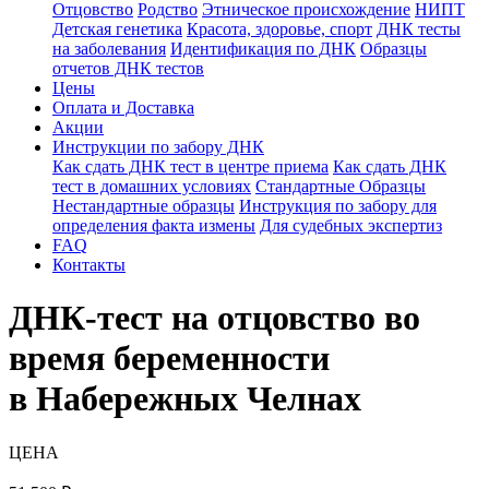
Отцовство
Родство
Этническое происхождение
НИПТ
Детская генетика
Красота, здоровье, спорт
ДНК тесты
на заболевания
Идентификация по ДНК
Образцы
отчетов ДНК тестов
Цены
Оплата и Доставка
Акции
Инструкции по забору ДНК
Как сдать ДНК тест в центре приема
Как сдать ДНК
тест в домашних условиях
Стандартные Образцы
Нестандартные образцы
Инструкция по забору для
определения факта измены
Для судебных экспертиз
FAQ
Контакты
ДНК-тест на отцовство во
время беременности
в Набережных Челнах
ЦЕНА