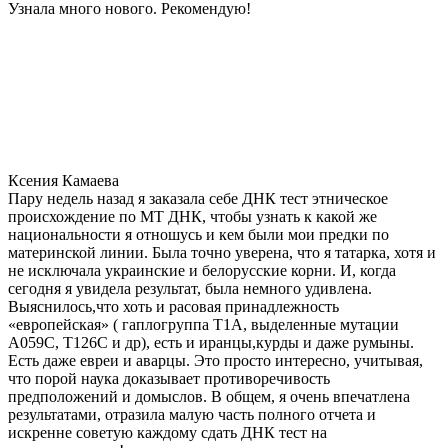
Узнала много нового. Рекомендую!
Ксения Камаева
Пару недель назад я заказала себе ДНК тест этническое
происхождение по МТ ДНК, чтобы узнать к какой же
национальности я отношусь и кем были мои предки по
материнской линии. Была точно уверена, что я татарка, хотя и
не исключала украинские и белорусские корни. И, когда
сегодня я увидела результат, была немного удивлена.
Выяснилось,что хоть и расовая принадлежность
«европейская» ( гаплогруппа T1A, выделенные мутации
A059C, T126C и др), есть и иранцы,курды и даже румыны.
Есть даже евреи и аварцы. Это просто интересно, учитывая,
что порой наука доказывает противоречивость
предположений и домыслов. В общем, я очень впечатлена
результатами, отразила малую часть полного отчета и
искренне советую каждому сдать ДНК тест на