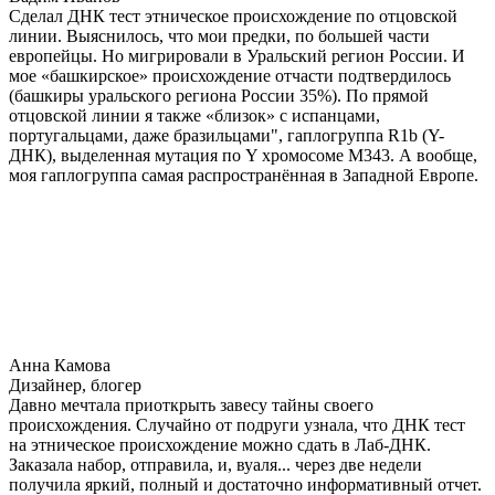
Сделал ДНК тест этническое происхождение по отцовской
линии. Выяснилось, что мои предки, по большей части
европейцы. Но мигрировали в Уральский регион России. И
мое «башкирское» происхождение отчасти подтвердилось
(башкиры уральского региона России 35%). По прямой
отцовской линии я также «близок» с испанцами,
португальцами, даже бразильцами", гаплогруппа R1b (Y-
ДНК), выделенная мутация по Y хромосоме М343. А вообще,
моя гаплогруппа самая распространённая в Западной Европе.
Анна Камова
Дизайнер, блогер
Давно мечтала приоткрыть завесу тайны своего
происхождения. Случайно от подруги узнала, что ДНК тест
на этническое происхождение можно сдать в Лаб-ДНК.
Заказала набор, отправила, и, вуаля... через две недели
получила яркий, полный и достаточно информативный отчет.