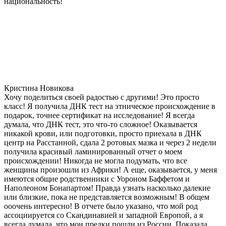
национальность!
Кристина Новикова
Хочу поделиться своей радостью с другими! Это просто
класс! Я получила ДНК тест на этническое происхождение в
подарок, точнее сертификат на исследование! Я всегда
думала, что ДНК тест, это что-то сложное! Оказывается
никакой крови, или подготовки, просто приехала в ДНК
центр на Расстанной, сдала 2 ротовых мазка и через 2 недели
получила красивый ламинированный отчет о моем
происхождении! Никогда не могла подумать, что все
женщины произошли из Африки! А еще, оказывается, у меня
имеются общие родственники с Уороном Баффетом и
Наполеоном Бонапартом! Правда узнать насколько далекие
или близкие, пока не представляется возможным! В общем
ооочень интересно! В отчете было указано, что мой род
ассоциируется со Скандинавией и западной Европой, а я
всегда думала, что мои предки пошли из России. Показала